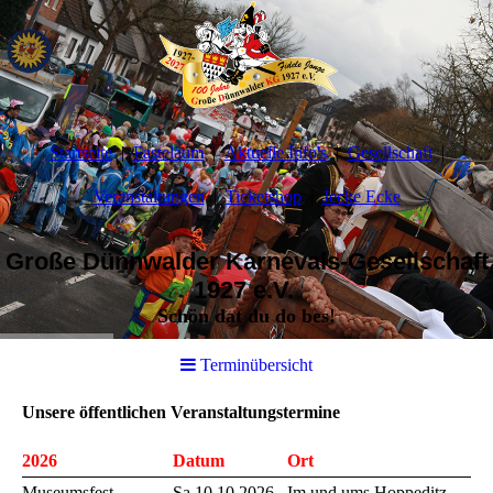
Startseite
Fasteläum
Aktuelle Info's
Gesellschaft
Veranstaltungen
Ticketshop
Jecke Ecke
Große Dünnwalder Karnevals-Gesellschaft
1927 e.V.
Schön dat du do bes!
Terminübersicht
Unsere öffentlichen Veranstaltungstermine
2026
Datum
Ort
Museumsfest
Sa.10.10.2026
Im und ums Hoppeditz-