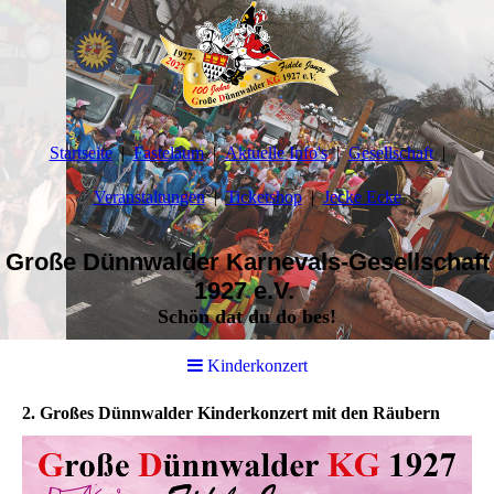
Startseite
Fasteläum
Aktuelle Info's
Gesellschaft
Veranstaltungen
Ticketshop
Jecke Ecke
Große Dünnwalder Karnevals-Gesellschaft
1927 e.V.
Schön dat du do bes!
Kinderkonzert
2. Großes Dünnwalder Kinderkonzert mit den Räubern